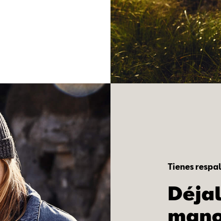
Tienes respa
Déjal
mano