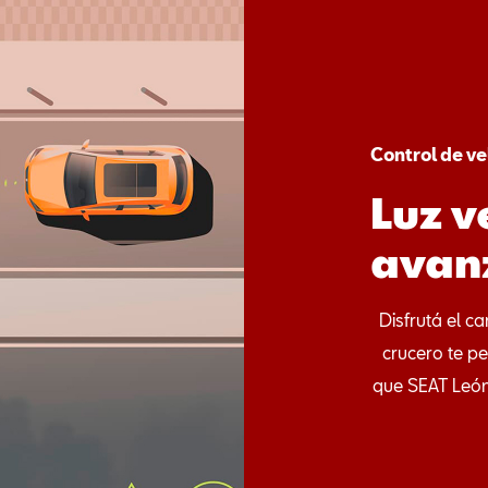
Control de v
Luz v
avan
Disfrutá el c
crucero te pe
que SEAT León 